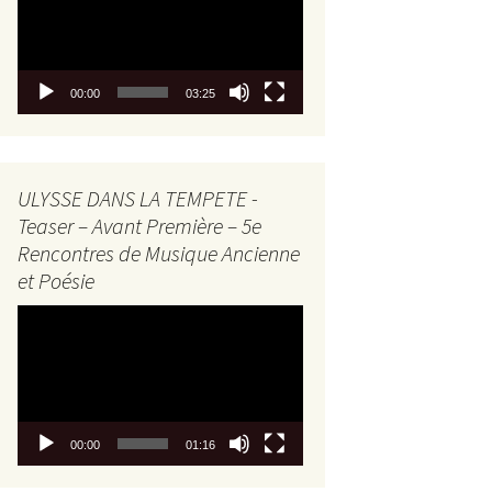
00:00
03:25
ULYSSE DANS LA TEMPETE -
Teaser – Avant Première – 5e
Rencontres de Musique Ancienne
et Poésie
Lecteur
vidéo
00:00
01:16