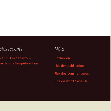
icles récents
Méta
5 au 28 Février 2027 –
Connexion
se dans la Tempête – Paris
Flux des publications
Flux des commentaires
Site de WordPress-FR