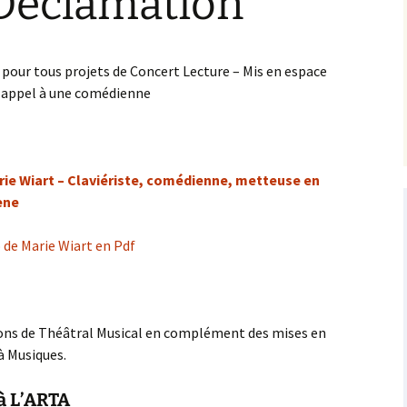
 Déclamation
xplorations
Liens Internet
ontemporaines
n pour tous projets de Concert Lecture – Mis en espace
xplorations
t appel à une comédienne
luridisciplinaires
arcours Découverte –
usique et Théâtre
usical
héâtre Musical et
einture
oncerts-Conférences
rie Wiart – Claviériste, comédienne, metteuse en
mprovisation libre
ène
ours et Ateliers
 de Marie Wiart en Pdf
ons de Théâtral Musical en complément des mises en
à Musiques.
à L’ARTA