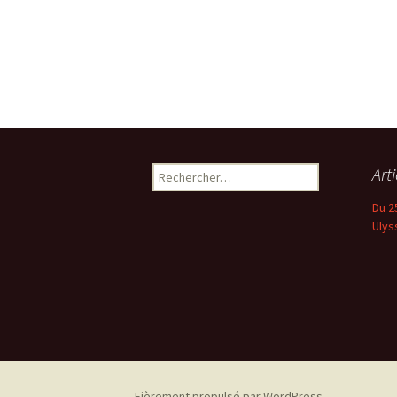
Rechercher :
Art
Du 2
Ulys
Fièrement propulsé par WordPress