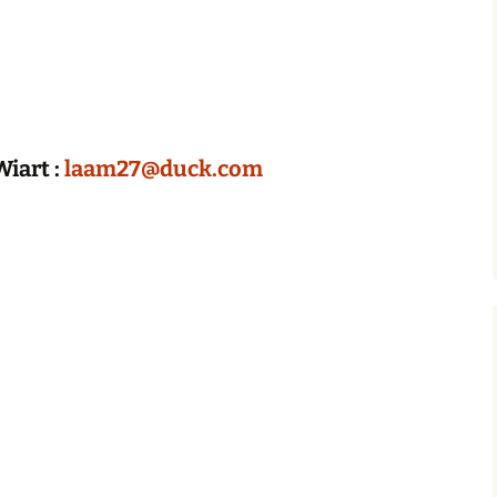
Wiart :
laam27@duck.com