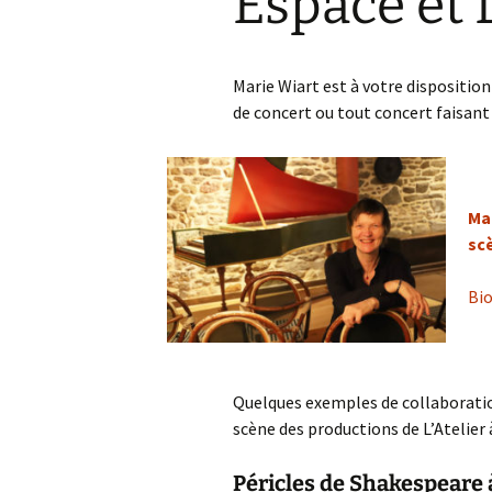
Espace et
EXPLORATIONS
E
PLURIDISCIPLINAIRES
C
ET CONTEMPORAINES
Marie Wiart est à votre dispositio
E
de concert ou tout concert faisan
MEDIATION
P
P
CULTURELLE
M
M
T
MARIE WIART
P
DIRECTION
C
Ma
I
sc
ARCHIVES
C
Bio
Quelques exemples de collaborati
scène des productions de L’Atelier 
Péricles de Shakespeare 