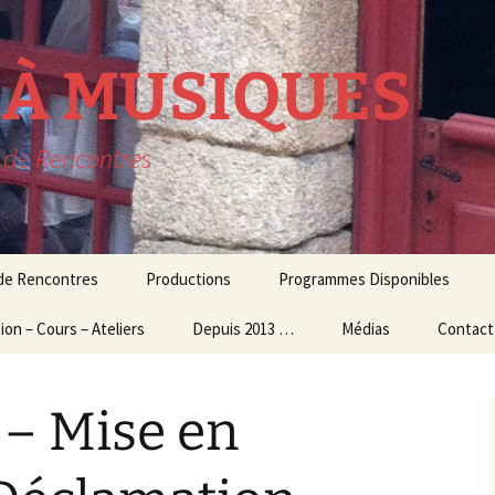
R À MUSIQUES
t de Rencontres
 de Rencontres
Productions
Programmes Disponibles
ion – Cours – Ateliers
lavecin
THEATRE MUSICAL
Depuis 2013 …
Médias
Contact
résidence
ion Culturelle
usique d’ensemble
CONCERTS
Audio – Vidéo
 – Mise en
et Ateliers
MUSIQUE
Photos
ogiques
CONTEMPORAINE
Echos de la presse
 et Master Class