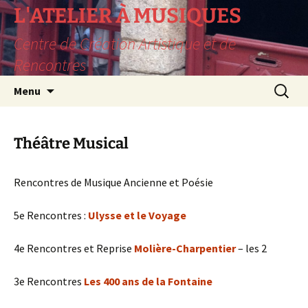
L'ATELIER À MUSIQUES
Centre de Création Artistique et de
Rencontres
Aller
Recherc
Menu
au
contenu
Théâtre Musical
Rencontres de Musique Ancienne et Poésie
5e Rencontres :
Ulysse et le Voyage
4e Rencontres et Reprise
Molière-Charpentier
– les 2
3e Rencontres
Les 400 ans de la Fontaine