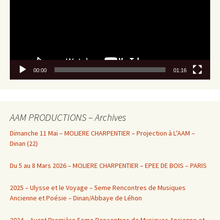
00:00
01:16
AAM PRODUCTIONS – Archives
Dimanche 11 Mai – MOLIERE CHARPENTIER – Projection à L’AAM –
Dinan (22)
Du 5 au 8 Mars 2026 – MOLIERE CHARPENTIER – EPEE DE BOIS – PARIS
2025 – Ulysse et le Voyage – 5eme Rencontres de Musiques
Ancienne et Poésie – Dinan/Abbaye de Léhon
2024 – Avant Première 5eme Rencontres de Musiques Ancienne et