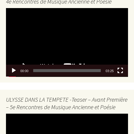
4e Rencontres de Musique Ancienne et Poésie
Lecteur
vidéo
00:00
03:25
ULYSSE DANS LA TEMPETE -Teaser – Avant Première
– 5e Rencontres de Musique Ancienne et Poésie
Lecteur
vidéo