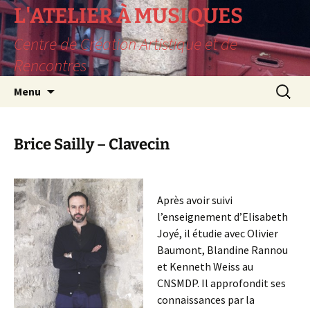
L'ATELIER À MUSIQUES
Centre de Création Artistique et de
Rencontres
Aller
Recherc
Menu
au
contenu
Brice Sailly – Clavecin
Après avoir suivi
l’enseignement d’Elisabeth
Joyé, il étudie avec Olivier
Baumont, Blandine Rannou
et Kenneth Weiss au
CNSMDP. Il approfondit ses
connaissances par la