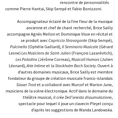
rencontre de personnalités
comme Pierre Hantaï, Skip Sempé et Fabio Bonizzoni.
Accompagnateur éclairé de la fine fleur de la musique
ancienne et chef de chant recherché, Brice Sailly
accompagne Agnès Mellon et Dominique Visse en récital et
se produit avec
Capriccio Stravagante
(Skip Sempé),
Pulcinella
(Ophélie Gaillard),
Il Seminario Musicale
(Gérard
Lesne)
Les Musiciens de Saint-Julien
(François Lazarévitch),
Les Paladins
(Jérôme Correas),
Musicall Humors
(Julien
Léonard),
Arte Intime
et la
Stockholm Bach Society
. Ouvert à
d’autres domaines musicaux, Brice Sailly est membre
fondateur du groupe de création musicale franco-islandais
Süsser Trost
et a collaboré avec Murcof et Marion June,
musiciens de la scène électronique. Actif dans le domaine du
théâtre musical, il crée
Dell’onesta dissumulazione
,
spectacle pour lequel il joue un clavecin Pleyel conçu
d’après les suggestions de Wanda Landowska.