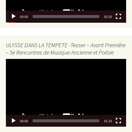
00:00
03:25
ULYSSE DANS LA TEMPETE -Teaser – Avant Première
– 5e Rencontres de Musique Ancienne et Poésie
Lecteur
vidéo
00:00
01:16