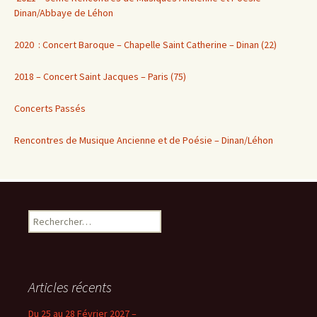
Dinan/Abbaye de Léhon
2020 : Concert Baroque – Chapelle Saint Catherine – Dinan (22)
2018 – Concert Saint Jacques – Paris (75)
Concerts Passés
Rencontres de Musique Ancienne et de Poésie – Dinan/Léhon
Rechercher :
Articles récents
Du 25 au 28 Février 2027 –