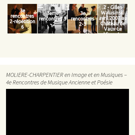
2 - Gilles
3e
Walusinski
3eme
3e
rencontres
avril 2007 au
rencontres 3
rencontres
2-répétition
Château de
- 2
2-3
6
Vaux-Le
Vicomte
MOLIERE-CHARPENTIER en Image et en Musiques –
4e Rencontres de Musique Ancienne et Poésie
Lecteur
vidéo