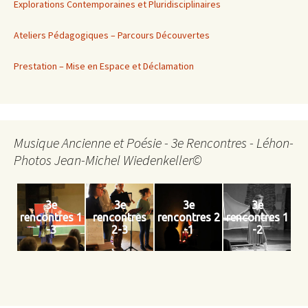
Explorations Contemporaines et Pluridisciplinaires
Ateliers Pédagogiques – Parcours Découvertes
Prestation – Mise en Espace et Déclamation
Musique Ancienne et Poésie - 3e Rencontres - Léhon-
Photos Jean-Michel Wiedenkeller©
3e
3e
3e
3e
rencontres 1
rencontres
rencontres 2
rencontres 1
-3
2-3
-1
-2