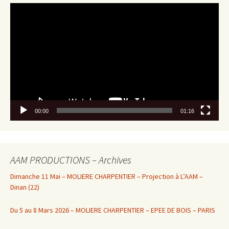
Lecteur
vidéo
00:00
01:16
AAM PRODUCTIONS – Archives
Dimanche 11 Mai – MOLIERE CHARPENTIER – Projection à L’AAM –
Dinan (22)
Du 5 au 8 Mars 2026 – MOLIERE CHARPENTIER – EPEE DE BOIS – PARIS