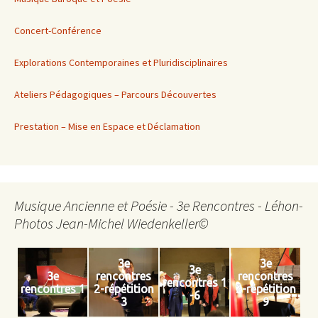
Concert-Conférence
Explorations Contemporaines et Pluridisciplinaires
Ateliers Pédagogiques – Parcours Découvertes
Prestation – Mise en Espace et Déclamation
Musique Ancienne et Poésie - 3e Rencontres - Léhon-
Photos Jean-Michel Wiedenkeller©
3e
3e
3e
3e
rencontres
rencontres
rencontres 1
rencontres 1
2-répétition
2-répétition
-6
3
9