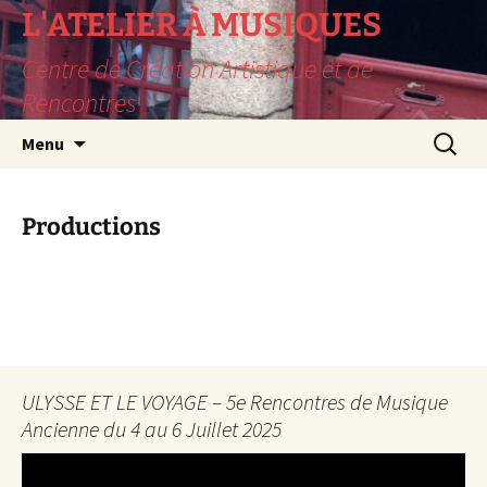
L'ATELIER À MUSIQUES
Centre de Création Artistique et de
Rencontres
Aller
Recherc
Menu
au
contenu
Productions
ULYSSE ET LE VOYAGE – 5e Rencontres de Musique
Ancienne du 4 au 6 Juillet 2025
Lecteur
vidéo