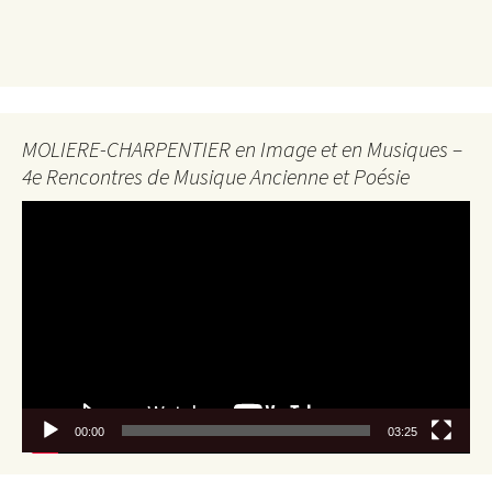
MOLIERE-CHARPENTIER en Image et en Musiques –
4e Rencontres de Musique Ancienne et Poésie
Lecteur
vidéo
00:00
03:25