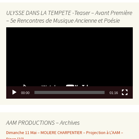
ULYSSE DANS LA TEMPETE -Teaser – Avant Première
– 5e Rencontres de Musique Ancienne et Poésie
Lecteur
vidéo
00:00
01:16
AAM PRODUCTIONS – Archives
Dimanche 11 Mai – MOLIERE CHARPENTIER – Projection à L’AAM –
Dinan (22)