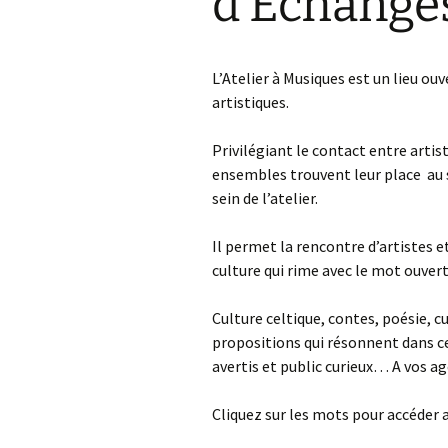
d’Echange
EXPLORATIONS
E
PLURIDISCIPLINAIRES
C
ET CONTEMPORAINES
L’Atelier à Musiques est un lieu ou
E
artistiques.
MEDIATION
P
P
CULTURELLE
M
M
Privilégiant le contact entre artist
T
MARIE WIART
P
ensembles trouvent leur place au s
DIRECTION
C
sein de l’atelier.
I
ARCHIVES
C
Il permet la rencontre d’artistes et
culture qui rime avec le mot ouve
Culture celtique, contes, poésie, 
propositions qui résonnent dans ce
avertis et public curieux… A vos 
Cliquez sur les mots pour accéder