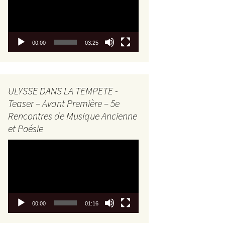
00:00
03:25
ULYSSE DANS LA TEMPETE -
Teaser – Avant Première – 5e
Rencontres de Musique Ancienne
et Poésie
Lecteur
vidéo
00:00
01:16