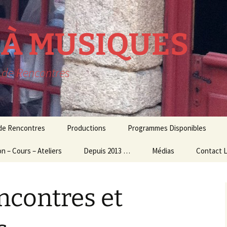
R À MUSIQUES
t de Rencontres
 de Rencontres
Productions
Programmes Disponibles
n – Cours – Ateliers
lavecin
THEATRE MUSICAL
Depuis 2013 …
Médias
Contact 
résidence
n Culturelle
usique d’ensemble
CONCERTS
Audio – Vidéo
ncontres et
 Ateliers
MUSIQUE
Photos
giques
CONTEMPORAINE
Echos de la presse
et Master Class