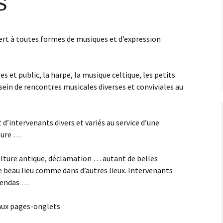
s
xplorations
Liens Internet
ontemporaines
vert à toutes formes de musiques et d’expression
xplorations
luridisciplinaires
arcours Découverte –
usique et Théâtre
usical
es et public, la harpe, la musique celtique, les petits
héâtre Musical et
einture
ein de rencontres musicales diverses et conviviales au
oncerts-Conférences
mprovisation libre
ours et Ateliers
 d’intervenants divers et variés au service d’une
rture …
culture antique, déclamation … autant de belles
 beau lieu comme dans d’autres lieux. Intervenants
agendas …
 aux pages-onglets