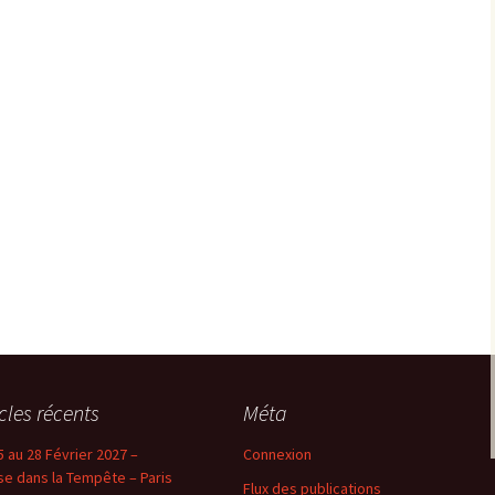
icles récents
Méta
5 au 28 Février 2027 –
Connexion
se dans la Tempête – Paris
Flux des publications