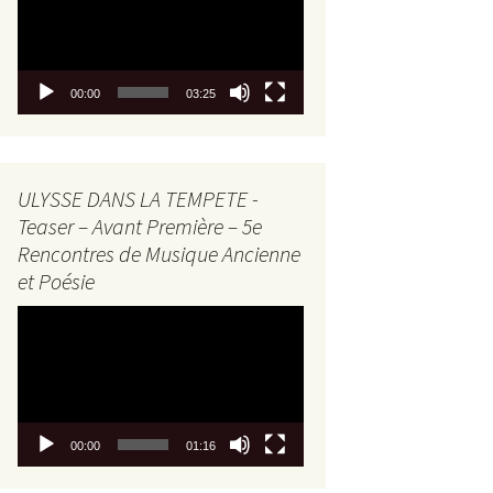
00:00
03:25
ULYSSE DANS LA TEMPETE -
Teaser – Avant Première – 5e
Rencontres de Musique Ancienne
et Poésie
Lecteur
vidéo
00:00
01:16