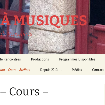
R À MUSIQUES
t de Rencontres
 de Rencontres
Productions
Programmes Disponibles
ion – Cours – Ateliers
lavecin
THEATRE MUSICAL
Depuis 2013 …
Médias
Contact
résidence
ion Culturelle
usique d’ensemble
CONCERTS
Audio – Vidéo
– Cours –
et Ateliers
MUSIQUE
Photos
ogiques
CONTEMPORAINE
Echos de la presse
 et Master Class