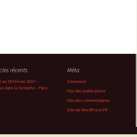
icles récents
Méta
5 au 28 Février 2027 –
Connexion
se dans la Tempête – Paris
Flux des publications
Flux des commentaires
Site de WordPress-FR