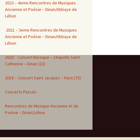
2023 – 4eme Rencontres de Musiques
Ancienne et Poésie – Dinan/Abbaye de
Léhon
2021 – 3eme Rencontres de Musiques
Ancienne et Poésie – Dinan/Abbaye de
Léhon
2020 : Concert Baroque – Chapelle Saint
Catherine – Dinan (22)
2018 – Concert Saint Jacques – Paris (75)
Concerts Passés
Rencontres de Musique Ancienne et de
Poésie – Dinan/Léhon