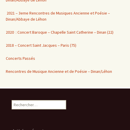
2021 – 3eme Rencontres de Musiques Ancienne et Poésie –
Dinan/Abbaye de Léhon
2020 : Concert Baroque – Chapelle Saint Catherine – Dinan (22)
2018 – Concert Saint Jacques – Paris (75)
Concerts Passés
Rencontres de Musique Ancienne et de Poésie – Dinan/Léhon
Rechercher :