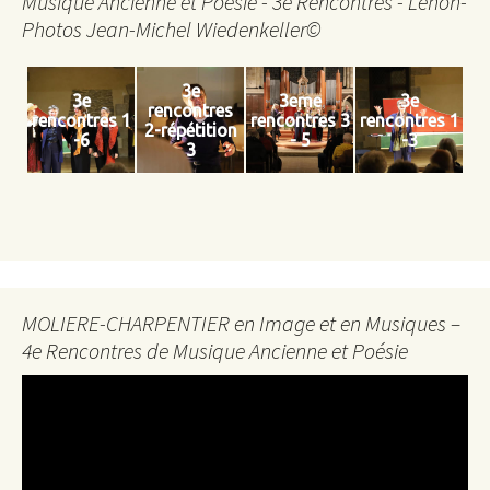
Musique Ancienne et Poésie - 3e Rencontres - Léhon-
Photos Jean-Michel Wiedenkeller©
3e
3e
3eme
3e
rencontres
rencontres 1
rencontres 3
rencontres 1
2-répétition
-6
- 5
-3
3
MOLIERE-CHARPENTIER en Image et en Musiques –
4e Rencontres de Musique Ancienne et Poésie
Lecteur
vidéo