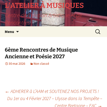
L'ATELIER À MUSIQUES
Centre de Création Artistique et de
Rencontres
Aller
Recherc
Menu
au
contenu
6ème Rencontres de Musique
Ancienne et Poésie 2027
30 mai 2026
Non classé
Navigation
←
ADHERER à L’AAM et SOUTENEZ NOS PROJETS !
Du 1er au 4 Février 2027 – Ulysse dans la Tempête –
Centre Bretagne – EAC
→