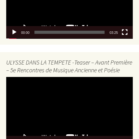
00:00
03:25
ULYSSE DANS LA TEMPETE -Teaser – Avant Première
– 5e Rencontres de Musique Ancienne et Poésie
Lecteur
vidéo