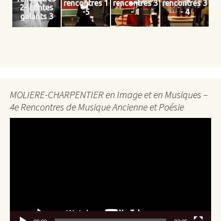
rencontres 1
rencontres 3
rencontres 3
2- contes
-5
- 1
- 4
galants 3
MOLIERE-CHARPENTIER en Image et en Musiques –
4e Rencontres de Musique Ancienne et Poésie
Lecteur
vidéo