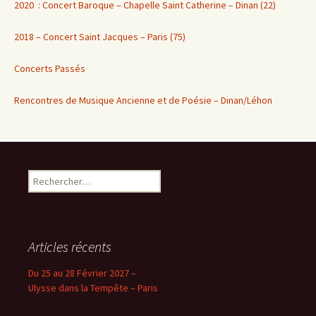
2020 : Concert Baroque – Chapelle Saint Catherine – Dinan (22)
2018 – Concert Saint Jacques – Paris (75)
Concerts Passés
Rencontres de Musique Ancienne et de Poésie – Dinan/Léhon
Rechercher :
Articles récents
Du 25 au 28 Février 2027 –
Ulysse dans la Tempête – Paris