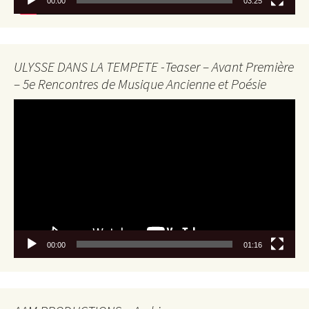
00:00
03:25
ULYSSE DANS LA TEMPETE -Teaser – Avant Première
– 5e Rencontres de Musique Ancienne et Poésie
Lecteur
vidéo
00:00
01:16