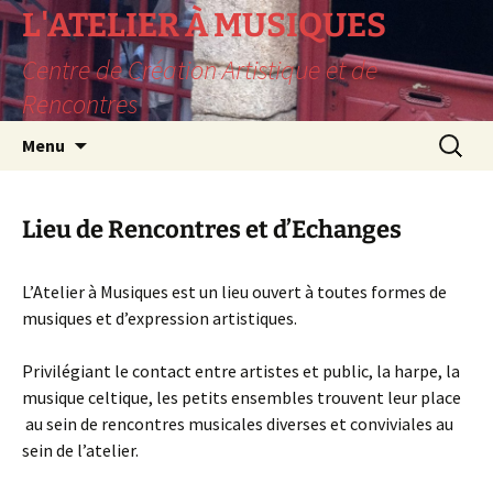
L'ATELIER À MUSIQUES
Centre de Création Artistique et de
Rencontres
Aller
Recherc
Menu
au
contenu
Lieu de Rencontres et d’Echanges
L’Atelier à Musiques est un lieu ouvert à toutes formes de
musiques et d’expression artistiques.
Privilégiant le contact entre artistes et public, la harpe, la
musique celtique, les petits ensembles trouvent leur place
au sein de rencontres musicales diverses et conviviales au
sein de l’atelier.