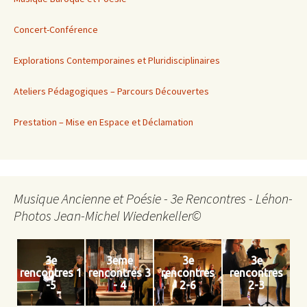
Concert-Conférence
Explorations Contemporaines et Pluridisciplinaires
Ateliers Pédagogiques – Parcours Découvertes
Prestation – Mise en Espace et Déclamation
Musique Ancienne et Poésie - 3e Rencontres - Léhon-
Photos Jean-Michel Wiedenkeller©
3e
3eme
3e
3e
rencontres 1
rencontres 3
rencontres
rencontres
-5
- 4
2-6
2-3