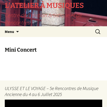
L'ATELIER À MUSIQUES
Centre de Création Artistique et de
Rencontres
Aller
Recherc
Menu
au
contenu
Mini Concert
ULYSSE ET LE VOYAGE – 5e Rencontres de Musique
Ancienne du 4 au 6 Juillet 2025
Lecteur
vidéo