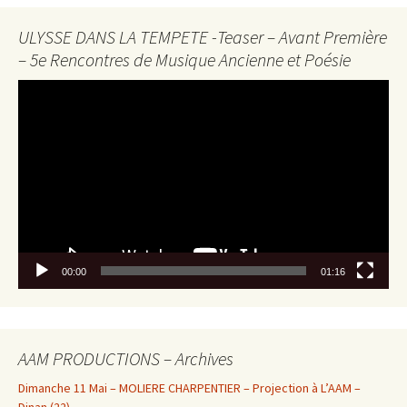
ULYSSE DANS LA TEMPETE -Teaser – Avant Première
– 5e Rencontres de Musique Ancienne et Poésie
Lecteur
vidéo
00:00
01:16
AAM PRODUCTIONS – Archives
Dimanche 11 Mai – MOLIERE CHARPENTIER – Projection à L’AAM –
Dinan (22)