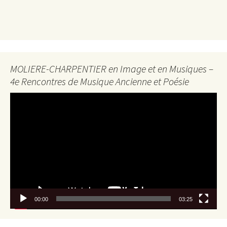
MOLIERE-CHARPENTIER en Image et en Musiques –
4e Rencontres de Musique Ancienne et Poésie
Lecteur
vidéo
00:00
03:25