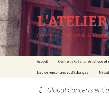
L'ATELIE
Centre de Création Artistique e
Aller
Accueil
Centre de Création Artistique et
au
contenu
LIEU DE RESIDENCE
Lieu de rencontres et d’échanges
CONCERTS EN SORTIE
Le lieu
Médiat
C
DE RESIDENCE
Rencontres
Conditions de 
Médiat
M
PROCHAINEMENT à
Global Concerts et C
L’AAM
Expositions
Cours 
Pédag
RECHERCHE MUSIQUE
Conférences
ET THEATRE
Stages