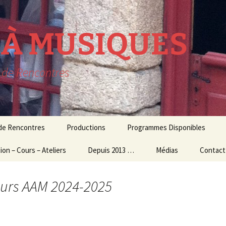
R À MUSIQUES
t de Rencontres
 de Rencontres
Productions
Programmes Disponibles
ion – Cours – Ateliers
lavecin
THEATRE MUSICAL
Depuis 2013 …
Médias
Contact
résidence
ion Culturelle
usique d’ensemble
CONCERTS
Audio – Vidéo
ours AAM 2024-2025
et Ateliers
MUSIQUE
Photos
ogiques
CONTEMPORAINE
Echos de la presse
 et Master Class