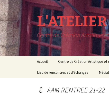
L'ATELIE
Centre de Création Artistique e
Aller
Accueil
Centre de Création Artistique et
au
contenu
LIEU DE RESIDENCE
Lieu de rencontres et d’échanges
CONCERTS EN SORTIE
Le lieu
Médiat
C
DE RESIDENCE
Rencontres
Conditions de 
Médiat
M
PROCHAINEMENT à
AAM RENTREE 21-22
L’AAM
Expositions
Cours 
Pédag
RECHERCHE MUSIQUE
Conférences
ET THEATRE
Stages