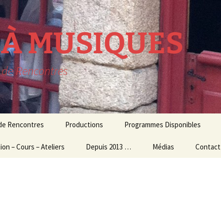
R À MUSIQUES
t de Rencontres
 de Rencontres
Productions
Programmes Disponibles
ion – Cours – Ateliers
lavecin
THEATRE MUSICAL
Depuis 2013 …
Médias
Contact
résidence
ion Culturelle
usique d’ensemble
CONCERTS
Audio – Vidéo
et Ateliers
MUSIQUE
Photos
ogiques
CONTEMPORAINE
Echos de la presse
 et Master Class