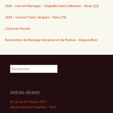
2020 : Concert Baroque – Chapelle Saint Catherine – Dinan (22)
2018 – Concert Saint Jacques – Paris (75)
Concerts Passés
Rencontres de Musique Ancienne et de Poésie – Dinan/Léhon
Rechercher :
Articles récents
Du 25 au 28 Février 2027 –
Ulysse dans la Tempête – Paris