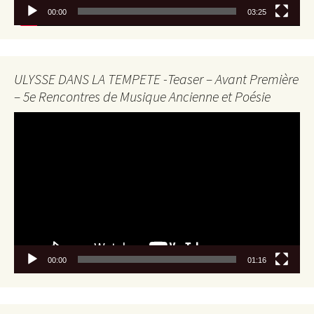
00:00
03:25
ULYSSE DANS LA TEMPETE -Teaser – Avant Première
– 5e Rencontres de Musique Ancienne et Poésie
Lecteur
vidéo
00:00
01:16