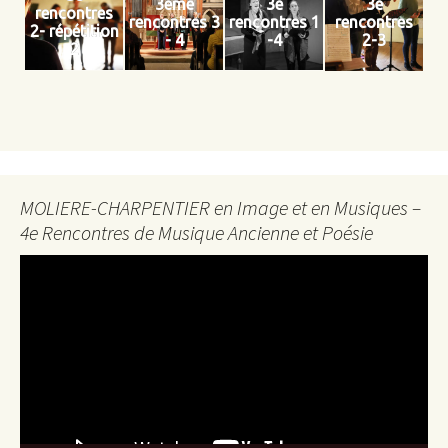
3eme
3e
3e
rencontres
rencontres 3
rencontres 1
rencontres
2- répétition
- 4
-4
2-3
2
MOLIERE-CHARPENTIER en Image et en Musiques –
4e Rencontres de Musique Ancienne et Poésie
Lecteur
vidéo