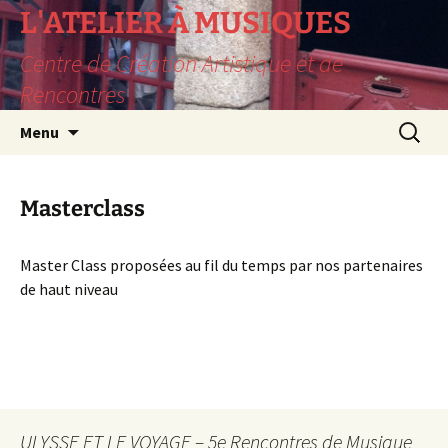
L'ATELIER À MUSIQUES
Centre de Création Artistique et de
Rencontres
Aller
Recherc
Menu
au
contenu
Masterclass
Master Class proposées au fil du temps par nos partenaires
de haut niveau
ULYSSE ET LE VOYAGE – 5e Rencontres de Musique