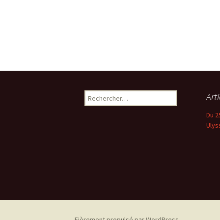
Rechercher :
Art
Du 2
Ulys
Fièrement propulsé par WordPress