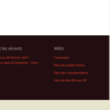
icles récents
Méta
5 au 28 Février 2027 –
Connexion
se dans la Tempête – Paris
Flux des publications
Flux des commentaires
Site de WordPress-FR