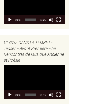
00:00
03:25
ULYSSE DANS LA TEMPETE -
Teaser – Avant Première – 5e
Rencontres de Musique Ancienne
et Poésie
Lecteur
vidéo
00:00
01:16