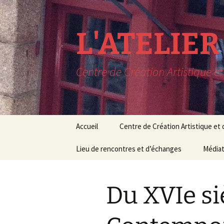
L'ATELIE
Centre de Création Artistique e
Aller
Accueil
Centre de Création Artistique et
au
contenu
LIEU DE RESIDENCE
Lieu de rencontres et d’échanges
CONCERTS EN SORTIE
Le lieu
Médiat
C
DE RESIDENCE
Rencontres
Conditions de 
Médiat
M
PROCHAINEMENT à
Du XVIe si
L’AAM
Expositions
Cours 
Pédag
RECHERCHE MUSIQUE
Conférences
ET THEATRE
Stages