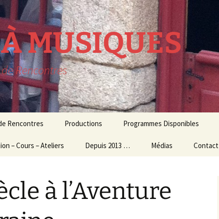
R À MUSIQUES
t de Rencontres
 de Rencontres
Productions
Programmes Disponibles
ion – Cours – Ateliers
lavecin
THEATRE MUSICAL
Depuis 2013 …
Médias
Contact
résidence
ion Culturelle
usique d’ensemble
CONCERTS
Audio – Vidéo
ècle à l’Aventure
et Ateliers
MUSIQUE
Photos
ogiques
CONTEMPORAINE
Echos de la presse
 et Master Class