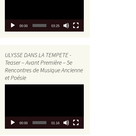
00:00
03:25
ULYSSE DANS LA TEMPETE -
Teaser – Avant Première – 5e
Rencontres de Musique Ancienne
et Poésie
Lecteur
vidéo
00:00
01:16