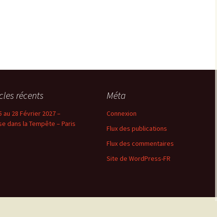
icles récents
Méta
5 au 28 Février 2027 –
Connexion
se dans la Tempête – Paris
Flux des publications
Flux des commentaires
Site de WordPress-FR