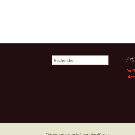
Rechercher :
Art
Du 2
Ulys
Fièrement propulsé par WordPress