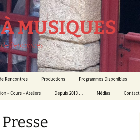
R À MUSIQUES
t de Rencontres
 de Rencontres
Productions
Programmes Disponibles
ion – Cours – Ateliers
lavecin
THEATRE MUSICAL
Depuis 2013 …
Médias
Contact
résidence
ion Culturelle
usique d’ensemble
CONCERTS
Audio – Vidéo
 Presse
et Ateliers
MUSIQUE
Photos
ogiques
CONTEMPORAINE
Echos de la presse
 et Master Class