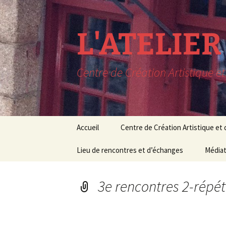
L'ATELIE
Centre de Création Artistique e
Aller
Accueil
Centre de Création Artistique et
au
contenu
LIEU DE RESIDENCE
Lieu de rencontres et d’échanges
CONCERTS EN SORTIE
Le lieu
Médiat
C
DE RESIDENCE
Rencontres
Conditions de 
Médiat
M
PROCHAINEMENT à
3e rencontres 2-répét
L’AAM
Expositions
Cours 
Pédag
RECHERCHE MUSIQUE
Conférences
ET THEATRE
Stages