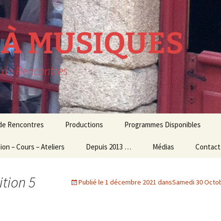
R À MUSIQUES
t de Rencontres
 de Rencontres
Productions
Programmes Disponibles
ion – Cours – Ateliers
lavecin
THEATRE MUSICAL
Depuis 2013 …
Médias
Contact
résidence
ion Culturelle
usique d’ensemble
CONCERTS
Audio – Vidéo
ition 5
Publié le
1 décembre 2021
dans
Samedi 30 Octob
et Ateliers
MUSIQUE
Photos
ogiques
CONTEMPORAINE
Echos de la presse
 et Master Class