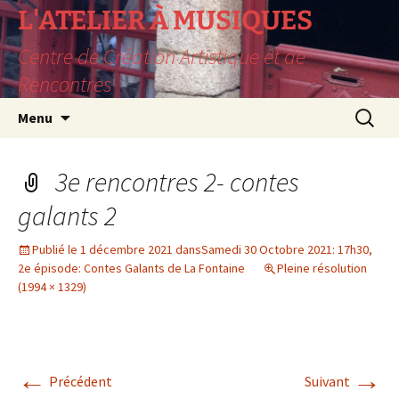
L'ATELIER À MUSIQUES
Centre de Création Artistique et de
Rencontres
Aller
Recherc
Menu
au
contenu
3e rencontres 2- contes
galants 2
Publié le
1 décembre 2021
dans
Samedi 30 Octobre 2021: 17h30,
2e épisode: Contes Galants de La Fontaine
Pleine résolution
(1994 × 1329)
←
→
Précédent
Suivant