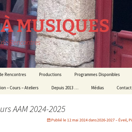
R À MUSIQUES
t de Rencontres
 de Rencontres
Productions
Programmes Disponibles
ion – Cours – Ateliers
lavecin
THEATRE MUSICAL
Depuis 2013 …
Médias
Contact
résidence
ion Culturelle
usique d’ensemble
CONCERTS
Audio – Vidéo
ours AAM 2024-2025
et Ateliers
MUSIQUE
Photos
ogiques
CONTEMPORAINE
Publié le
12 mai 2024
dans
2026-2027 – Éveil, P
Echos de la presse
 et Master Class