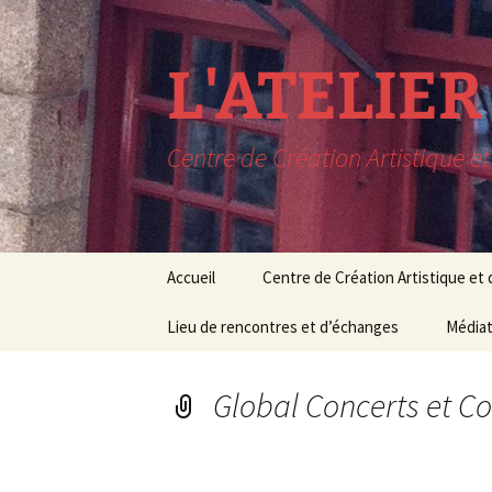
L'ATELIE
Centre de Création Artistique e
Aller
Accueil
Centre de Création Artistique et
au
contenu
LIEU DE RESIDENCE
Lieu de rencontres et d’échanges
CONCERTS EN SORTIE
Le lieu
Médiat
C
DE RESIDENCE
Rencontres
Conditions de 
Médiat
M
PROCHAINEMENT à
Global Concerts et C
L’AAM
Expositions
Cours 
Pédag
RECHERCHE MUSIQUE
Conférences
ET THEATRE
Stages