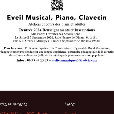
rticles récents
Méta
u 25 au 28 Février 2027 – Ulysse
Connexion