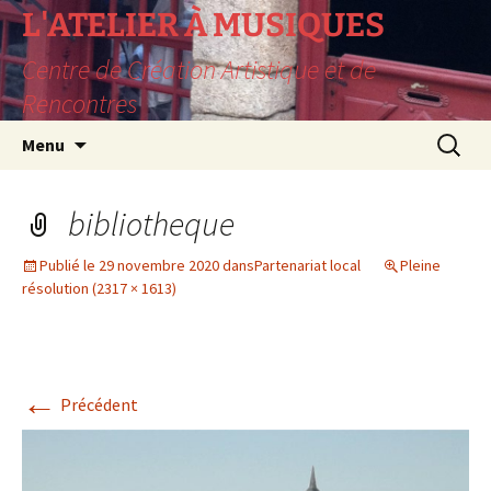
L'ATELIER À MUSIQUES
Centre de Création Artistique et de
Rencontres
Aller
Recherc
Menu
au
contenu
bibliotheque
Publié le
29 novembre 2020
dans
Partenariat local
Pleine
résolution (2317 × 1613)
←
Précédent