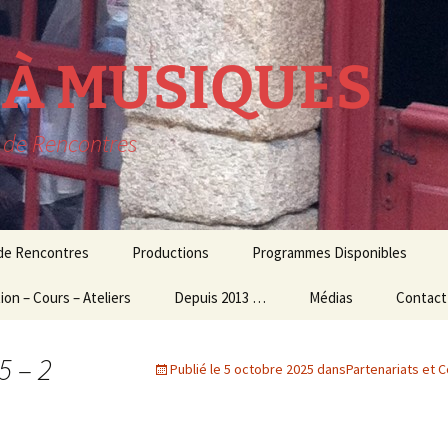
R À MUSIQUES
t de Rencontres
 de Rencontres
Productions
Programmes Disponibles
ion – Cours – Ateliers
lavecin
THEATRE MUSICAL
Depuis 2013 …
Médias
Contact
résidence
ion Culturelle
usique d’ensemble
CONCERTS
Audio – Vidéo
5 – 2
Publié le
5 octobre 2025
dans
Partenariats et 
et Ateliers
MUSIQUE
Photos
ogiques
CONTEMPORAINE
Echos de la presse
 et Master Class