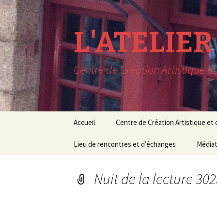
L'ATELIE
Centre de Création Artistique e
Aller
Accueil
Centre de Création Artistique et
au
contenu
LIEU DE RESIDENCE
Lieu de rencontres et d’échanges
CONCERTS EN SORTIE
Le lieu
Médiat
C
DE RESIDENCE
Rencontres
Conditions de 
Médiat
M
PROCHAINEMENT à
Nuit de la lecture 302
L’AAM
Expositions
Cours 
Pédag
RECHERCHE MUSIQUE
Conférences
ET THEATRE
Stages