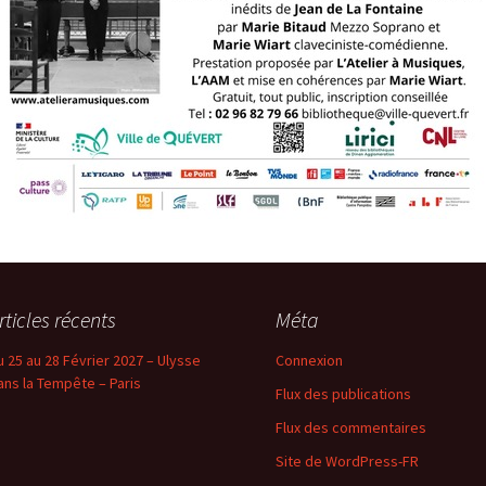
rticles récents
Méta
u 25 au 28 Février 2027 – Ulysse
Connexion
ans la Tempête – Paris
Flux des publications
Flux des commentaires
Site de WordPress-FR