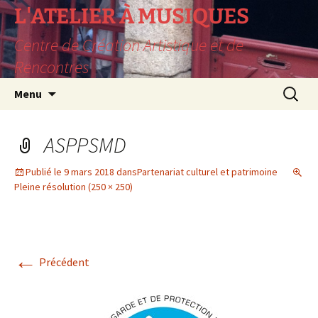
L'ATELIER À MUSIQUES
Centre de Création Artistique et de
Rencontres
Aller
Recherc
Menu
au
contenu
ASPPSMD
Publié le
9 mars 2018
dans
Partenariat culturel et patrimoine
Pleine résolution (250 × 250)
←
Précédent