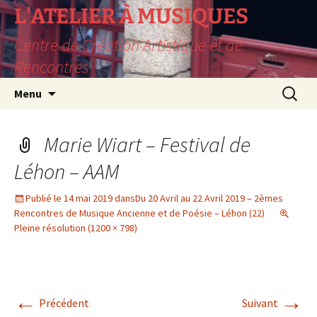
L'ATELIER À MUSIQUES
Centre de Création Artistique et de
Rencontres
Aller
Recherc
Menu
au
contenu
Marie Wiart – Festival de
Léhon – AAM
Publié le
14 mai 2019
dans
Du 20 Avril au 22 Avril 2019 – 2èmes
Rencontres de Musique Ancienne et de Poésie – Léhon (22)
Pleine résolution (1200 × 798)
←
→
Précédent
Suivant