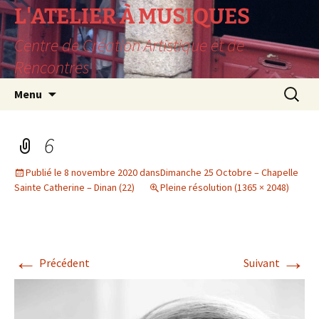
L'ATELIER À MUSIQUES
Centre de Création Artistique et de
Rencontres
Aller
Recherc
Menu
au
contenu
6
Publié le
8 novembre 2020
dans
Dimanche 25 Octobre – Chapelle
Sainte Catherine – Dinan (22)
Pleine résolution (1365 × 2048)
←
→
Précédent
Suivant