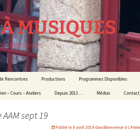
R À MUSIQUES
t de Rencontres
 de Rencontres
Productions
Programmes Disponibles
ion – Cours – Ateliers
lavecin
THEATRE MUSICAL
Depuis 2013 …
Médias
Contact
résidence
ion Culturelle
usique d’ensemble
CONCERTS
Audio – Vidéo
le AAM sept 19
et Ateliers
MUSIQUE
Photos
ogiques
CONTEMPORAINE
Publié le
8 août 2019
dans
Bienvenue à L’Atel
Echos de la presse
 et Master Class