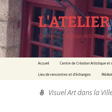
L'ATELIE
Centre de Création Artistique e
Aller
Accueil
Centre de Création Artistique et
au
contenu
LIEU DE RESIDENCE
Lieu de rencontres et d’échanges
CONCERTS EN SORTIE
Le lieu
Médiat
C
DE RESIDENCE
Rencontres
Conditions de 
Médiat
M
PROCHAINEMENT à
Visuel Art dans la Vil
L’AAM
Expositions
Cours 
Pédag
RECHERCHE MUSIQUE
Conférences
ET THEATRE
Stages