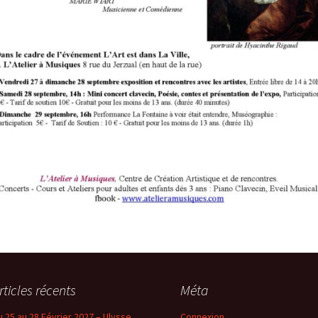
rticles récents
Méta
u 25 au 28 Février 2027 – Ulysse
Connexion