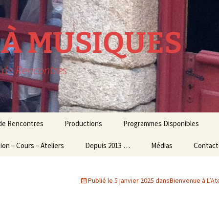
R À MUSIQUES
t de Rencontres
 de Rencontres
Productions
Programmes Disponibles
ion – Cours – Ateliers
lavecin
THEATRE MUSICAL
Depuis 2013 …
Médias
Contact
résidence
ion Culturelle
usique d’ensemble
CONCERTS
Audio – Vidéo
Publié le
5 janvier 2025
dans
Bienvenue à L’At
et Ateliers
MUSIQUE
Photos
ogiques
CONTEMPORAINE
Echos de la presse
 et Master Class