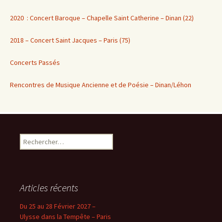
2020 : Concert Baroque – Chapelle Saint Catherine – Dinan (22)
2018 – Concert Saint Jacques – Paris (75)
Concerts Passés
Rencontres de Musique Ancienne et de Poésie – Dinan/Léhon
Rechercher :
Articles récents
Du 25 au 28 Février 2027 –
Ulysse dans la Tempête – Paris