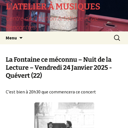
L'ATELIER À MUSIQUES
Centre de Création Artistique et de
Rencontres
Aller
Recherc
Menu
au
contenu
La Fontaine ce méconnu – Nuit de la
Lecture – Vendredi 24 Janvier 2025 -
Quévert (22)
C’est bien à 20h30 que commencera ce concert