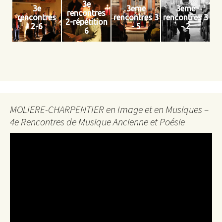
3e
3e
3eme
3eme
rencontres
rencontres
rencontres 3
rencontres 3
2-répétition
2-6
- 5
- 2
6
MOLIERE-CHARPENTIER en Image et en Musiques –
4e Rencontres de Musique Ancienne et Poésie
Lecteur
vidéo