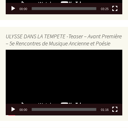
00:00
03:25
ULYSSE DANS LA TEMPETE -Teaser – Avant Première
– 5e Rencontres de Musique Ancienne et Poésie
Lecteur
vidéo
00:00
01:16